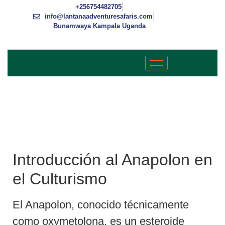
+256754482705
info@lantanaadventuresafaris.com
Bunamwaya Kampala Uganda
ANAPOLON Y PÉPTIDOS EN EL
CULTURISMO: TODO LO QUE
NECESITAS SABER
Introducción al Anapolon en
el Culturismo
El Anapolon, conocido técnicamente
como oxymetolona, es un esteroide