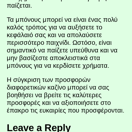
παίζεται.
Τα μπόνους μπορεί να είναι ένας πολύ
καλός τρόπος για να αυξήσετε το
κεφάλαιό σας και να απολαύσετε
περισσότερο παιχνίδι. Ωστόσο, είναι
σημαντικό να παίζετε υπεύθυνα και να
μην βασίζεστε αποκλειστικά στα
μπόνους για να κερδίσετε χρήματα.
Η σύγκριση των προσφορών
διαφορετικών καζίνο μπορεί να σας
βοηθήσει να βρείτε τις καλύτερες
προσφορές και να αξιοποιήσετε στο
έπακρο τις ευκαιρίες που προσφέρονται.
Leave a Reply