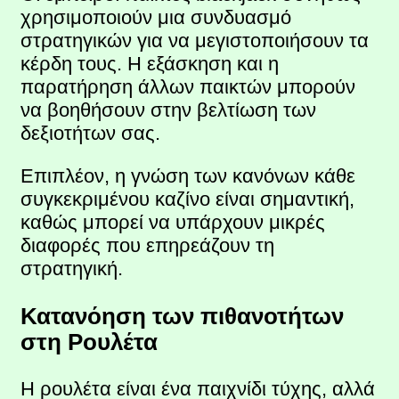
χρησιμοποιούν μια συνδυασμό
στρατηγικών για να μεγιστοποιήσουν τα
κέρδη τους. Η εξάσκηση και η
παρατήρηση άλλων παικτών μπορούν
να βοηθήσουν στην βελτίωση των
δεξιοτήτων σας.
Επιπλέον, η γνώση των κανόνων κάθε
συγκεκριμένου καζίνο είναι σημαντική,
καθώς μπορεί να υπάρχουν μικρές
διαφορές που επηρεάζουν τη
στρατηγική.
Κατανόηση των πιθανοτήτων
στη Ρουλέτα
Η ρουλέτα είναι ένα παιχνίδι τύχης, αλλά