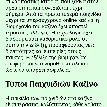
συναρπαστική ιστορία, που ξεκινά στην
αρχαιότητα και συνεχίζεται μέχρι
σήμερα. Από τα πρώτα τυχερά παιχνίδια
μέχρι τα υπερσύγχρονα online καζίνο, η
βιομηχανία του καζίνο έχει υποστεί
τεράστιες αλλαγές. Η τεχνολογία έχει
διαδραματίσει καθοριστικό ρόλο σε
αυτήν την εξέλιξη, προσφέροντας νέες
δυνατότητες και εμπειρίες στους
παίκτες. Η εξέλιξη της βιομηχανίας
επέφερε και νέα νομοθετικά πλαίσια
ώστε να υπάρχει ασφάλεια.
Τύποι Παιχνιδιών Καζίνο
Η ποικιλία των παιχνιδιών στα καζίνο
είναι τεράστια, καλύπτοντας κάθε γούστο