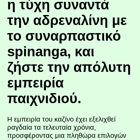
η τύχη συναντά
την αδρεναλίνη με
το συναρπαστικό
spinanga, και
ζήστε την απόλυτη
εμπειρία
παιχνιδιού.
Η εμπειρία του καζίνο έχει εξελιχθεί
ραγδαία τα τελευταία χρόνια,
προσφέροντας μια πληθώρα επιλογών