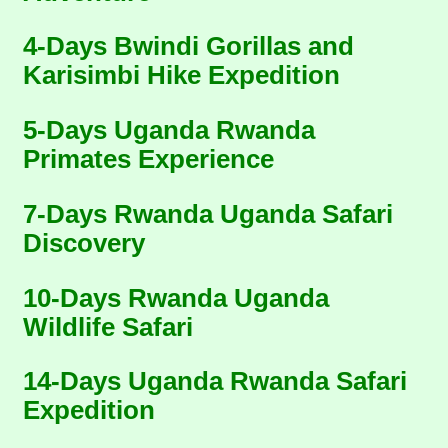
4-Days Bwindi Gorillas and
Karisimbi Hike Expedition
5-Days Uganda Rwanda
Primates Experience
7-Days Rwanda Uganda Safari
Discovery
10-Days Rwanda Uganda
Wildlife Safari
14-Days Uganda Rwanda Safari
Expedition