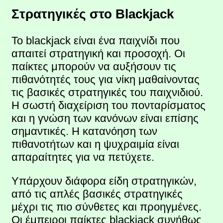
Στρατηγικές στο Blackjack
Το blackjack είναι ένα παιχνίδι που
απαιτεί στρατηγική και προσοχή. Οι
παίκτες μπορούν να αυξήσουν τις
πιθανότητές τους για νίκη μαθαίνοντας
τις βασικές στρατηγικές του παιχνιδιού.
Η σωστή διαχείριση του πονταρίσματος
και η γνώση των κανόνων είναι επίσης
σημαντικές. Η κατανόηση των
πιθανοτήτων και η ψυχραιμία είναι
απαραίτητες για να πετύχετε.
Υπάρχουν διάφορα είδη στρατηγικών,
από τις απλές βασικές στρατηγικές
μέχρι τις πιο σύνθετες και προηγμένες.
Οι έμπειροι παίκτες blackjack συνήθως