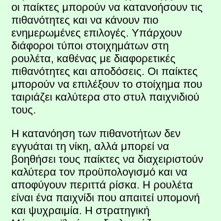
οι παίκτες μπορούν να κατανοήσουν τις
πιθανότητες και να κάνουν πιο
ενημερωμένες επιλογές. Υπάρχουν
διάφοροι τύποι στοιχημάτων στη
ρουλέτα, καθένας με διαφορετικές
πιθανότητες και αποδόσεις. Οι παίκτες
μπορούν να επιλέξουν το στοίχημα που
ταιριάζει καλύτερα στο στυλ παιχνιδιού
τους.
Η κατανόηση των πιθανοτήτων δεν
εγγυάται τη νίκη, αλλά μπορεί να
βοηθήσει τους παίκτες να διαχειριστούν
καλύτερα τον προϋπολογισμό και να
αποφύγουν περιττά ρίσκα. Η ρουλέτα
είναι ένα παιχνίδι που απαιτεί υπομονή
και ψυχραιμία. Η στρατηγική