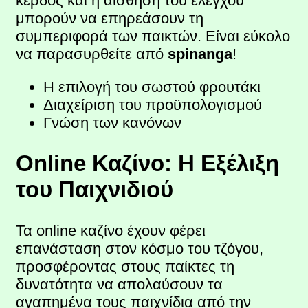
κέρδος και η αίσθηση του ελέγχου
μπορούν να επηρεάσουν τη
συμπεριφορά των παικτών. Είναι εύκολο
να παρασυρθείτε από
spinanga
!
Η επιλογή του σωστού φρουτάκι
Διαχείριση του προϋπολογισμού
Γνώση των κανόνων
Online Καζίνο: Η Εξέλιξη
του Παιχνιδιού
Τα online καζίνο έχουν φέρει
επανάσταση στον κόσμο του τζόγου,
προσφέροντας στους παίκτες τη
δυνατότητα να απολαύσουν τα
αγαπημένα τους παιχνίδια από την