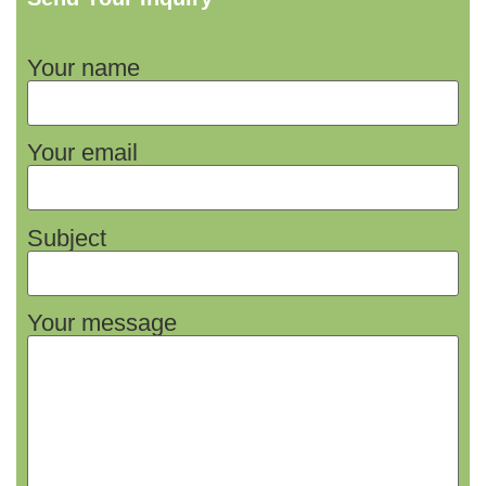
Your name
Your email
Subject
Your message