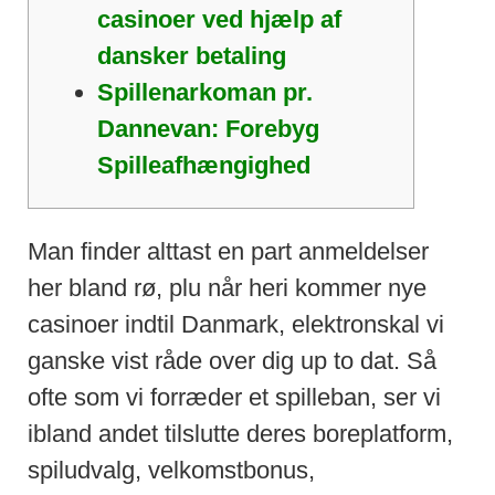
casinoer ved hjælp af
dansker betaling
Spillenarkoman pr.
Dannevan: Forebyg
Spilleafhængighed
Man finder alttast en part anmeldelser
her bland rø, plu når heri kommer nye
casinoer indtil Danmark, elektronskal vi
ganske vist råde over dig up to dat. Så
ofte som vi forræder et spilleban, ser vi
ibland andet tilslutte deres boreplatform,
spiludvalg, velkomstbonus,