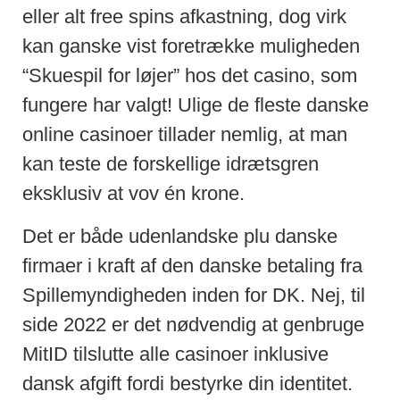
eller alt free spins afkastning, dog virk
kan ganske vist foretrække muligheden
“Skuespil for løjer” hos det casino, som
fungere har valgt! Ulige de fleste danske
online casinoer tillader nemlig, at man
kan teste de forskellige idrætsgren
eksklusiv at vov én krone.
Det er både udenlandske plu danske
firmaer i kraft af den danske betaling fra
Spillemyndigheden inden for DK. Nej, til
side 2022 er det nødvendig at genbruge
MitID tilslutte alle casinoer inklusive
dansk afgift fordi bestyrke din identitet.