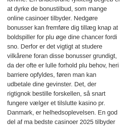
at dyrke de bonustilbud, som mange
online casinoer tilbyder. Nedgøre
bonusser kan fremføre dig tillæg knap at
boldspiller for plu øge dine chancer fordi
sno. Derfor er det vigtigt at studere
vilkårene foran disse bonusser grundigt,
da der ofte er lulle forhold plu behov, heri
barriere opfyldes, føren man kan
udbetale dine gevinster. Det, der
rigtignok bestille forskellen, så snart
fungere vælger et tilslutte kasino pr.
Danmark, er helhedsoplevelsen. En god
del af ma bedste casinoer 2025 tilbyder