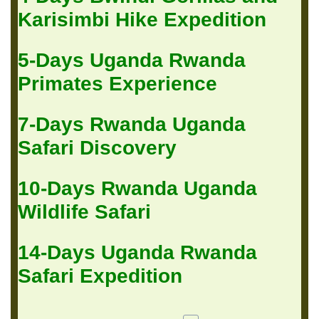
Karisimbi Hike Expedition
5-Days Uganda Rwanda
Primates Experience
7-Days Rwanda Uganda
Safari Discovery
10-Days Rwanda Uganda
Wildlife Safari
14-Days Uganda Rwanda
Safari Expedition