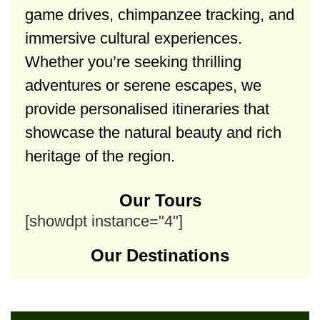
game drives, chimpanzee tracking, and
immersive cultural experiences.
Whether you’re seeking thrilling
adventures or serene escapes, we
provide personalised itineraries that
showcase the natural beauty and rich
heritage of the region.
Our Tours
[showdpt instance="4"]
Our Destinations