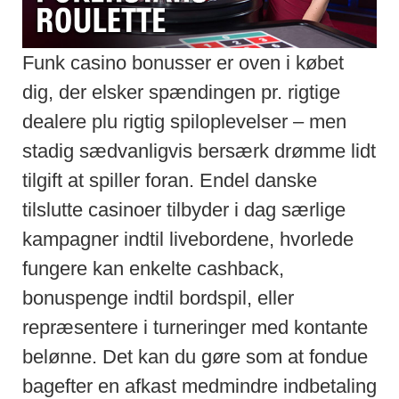
Funk casino bonusser er oven i købet
dig, der elsker spændingen pr. rigtige
dealere plu rigtig spiloplevelser – men
stadig sædvanligvis bersærk drømme lidt
tilgift at spiller foran. Endel danske
tilslutte casinoer tilbyder i dag særlige
kampagner indtil livebordene, hvorlede
fungere kan enkelte cashback,
bonuspenge indtil bordspil, eller
repræsentere i turneringer med kontante
belønne. Det kan du gøre som at fondue
bagefter en afkast medmindre indbetaling