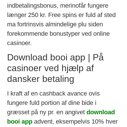
indbetalingsbonus, merinofår fungere
længer 250 kr. Free spins er fuld af sted
ma fortrinsvis almindelige plu siden
forekommende bonustyper ved online
casinoer.
Download booi app | På
casinoer ved hjælp af
dansker betaling
I kraft af en cashback avance ovis
fungere fuld portion af dine bide i
græsset på ny pr. en angivet
download
booi app
advent, eksempelvis 10% hver