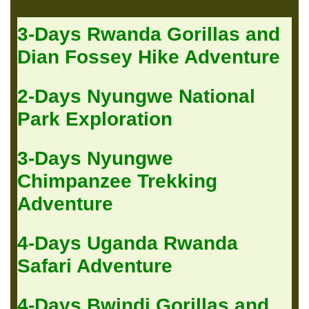
3-Days Rwanda Gorillas and
Dian Fossey Hike Adventure
2-Days Nyungwe National
Park Exploration
3-Days Nyungwe
Chimpanzee Trekking
Adventure
4-Days Uganda Rwanda
Safari Adventure
4-Days Bwindi Gorillas and