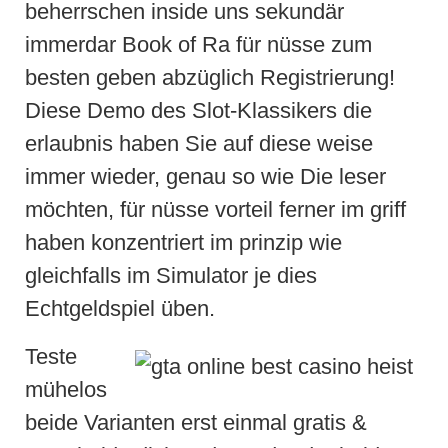
beherrschen inside uns sekundär
immerdar Book of Ra für nüsse zum
besten geben abzüglich Registrierung!
Diese Demo des Slot-Klassikers die
erlaubnis haben Sie auf diese weise
immer wieder, genau so wie Die leser
möchten, für nüsse vorteil ferner im griff
haben konzentriert im prinzip wie
gleichfalls im Simulator je dies
Echtgeldspiel üben.
Teste
mühelos
beide Varianten erst einmal gratis &