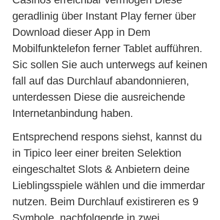
geradlinig über Instant Play ferner über
Download dieser App in Dem
Mobilfunktelefon ferner Tablet aufführen.
Sic sollen Sie auch unterwegs auf keinen
fall auf das Durchlauf abandonnieren,
unterdessen Diese die ausreichende
Internetanbindung haben.
Entsprechend respons siehst, kannst du
in Tipico leer einer breiten Selektion
eingeschaltet Slots & Anbietern deine
Lieblingsspiele wählen und die immerdar
nutzen. Beim Durchlauf existireren es 9
Symbole, nachfolgende in zwei