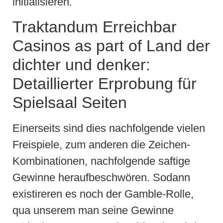
initialisieren.
Traktandum Erreichbar
Casinos as part of Land der
dichter und denker:
Detaillierter Erprobung für
Spielsaal Seiten
Einerseits sind dies nachfolgende vielen
Freispiele, zum anderen die Zeichen-
Kombinationen, nachfolgende saftige
Gewinne heraufbeschwören. Sodann
existireren es noch der Gamble-Rolle,
qua unserem man seine Gewinne