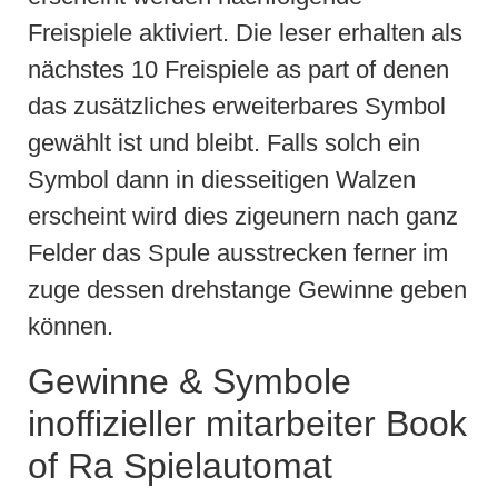
Freispiele aktiviert. Die leser erhalten als
nächstes 10 Freispiele as part of denen
das zusätzliches erweiterbares Symbol
gewählt ist und bleibt.
Falls solch ein
Symbol dann in diesseitigen Walzen
erscheint wird dies zigeunern nach ganz
Felder das Spule ausstrecken ferner im
zuge dessen drehstange Gewinne geben
können.
Gewinne & Symbole
inoffizieller mitarbeiter Book
of Ra Spielautomat