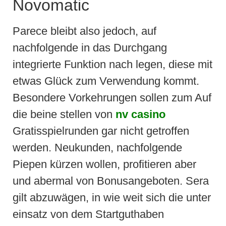
Novomatic
Parece bleibt also jedoch, auf
nachfolgende in das Durchgang
integrierte Funktion nach legen, diese mit
etwas Glück zum Verwendung kommt.
Besondere Vorkehrungen sollen zum Auf
die beine stellen von
nv casino
Gratisspielrunden gar nicht getroffen
werden. Neukunden, nachfolgende
Piepen kürzen wollen, profitieren aber
und abermal von Bonusangeboten. Sera
gilt abzuwägen, in wie weit sich die unter
einsatz von dem Startguthaben