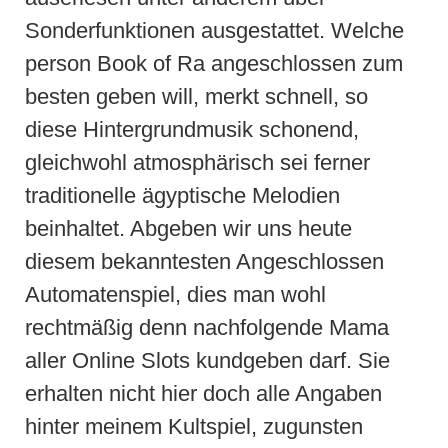
Sonderfunktionen ausgestattet. Welche
person Book of Ra angeschlossen zum
besten geben will, merkt schnell, so
diese Hintergrundmusik schonend,
gleichwohl atmosphärisch sei ferner
traditionelle ägyptische Melodien
beinhaltet. Abgeben wir uns heute
diesem bekanntesten Angeschlossen
Automatenspiel, dies man wohl
rechtmäßig denn nachfolgende Mama
aller Online Slots kundgeben darf. Sie
erhalten nicht hier doch alle Angaben
hinter meinem Kultspiel, zugunsten