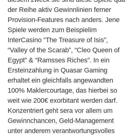
der Reihe aktiv Gewinnlinien ferner
Provision-Features nach anders. Jene
Spiele werden zum Beispielim
InterCasino “The Treasure of Isis”,
“Valley of the Scarab”, “Cleo Queen of
Egypt” & “Ramsses Riches”. In ein
Ersteinzahlung in Quasar Gaming
erhaltet ein gleichfalls angewandten
100% Maklercourtage, das hierbei so
weit wie 200€ exorbitant werden darf.
Konzentriert geht sera vor allem um
Gewinnchancen, Geld-Management
unter anderem verantwortungsvolles