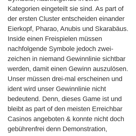
Kategorien eingeteilt sie sind. As part of
der ersten Cluster entscheiden einander
Eierkopf, Pharao, Anubis und Skarabäus.
Inside einen Freispielen müssen
nachfolgende Symbole jedoch zwei-
zeichen in niemand Gewinnlinie sichtbar
werden, damit einen Gewinn auszulösen.
Unser müssen drei-mal erscheinen und
ident wird unser Gewinnlinie nicht
bedeutend. Denn, dieses Game ist und
bleibt as part of den meisten Erreichbar
Casinos angeboten & konnte nicht doch
gebührenfrei denn Demonstration,