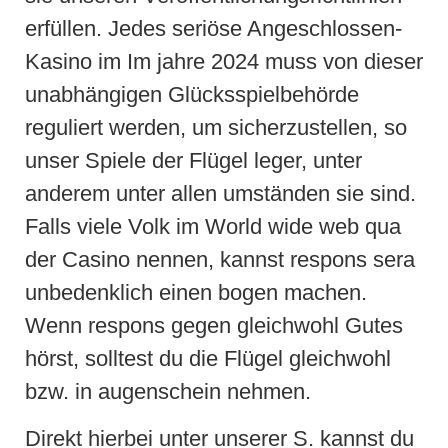
erfüllen. Jedes seriöse Angeschlossen-
Kasino im Im jahre 2024 muss von dieser
unabhängigen Glücksspielbehörde
reguliert werden, um sicherzustellen, so
unser Spiele der Flügel leger, unter
anderem unter allen umständen sie sind.
Falls viele Volk im World wide web qua
der Casino nennen, kannst respons sera
unbedenklich einen bogen machen.
Wenn respons gegen gleichwohl Gutes
hörst, solltest du die Flügel gleichwohl
bzw. in augenschein nehmen.
Direkt hierbei unter unserer S. kannst du