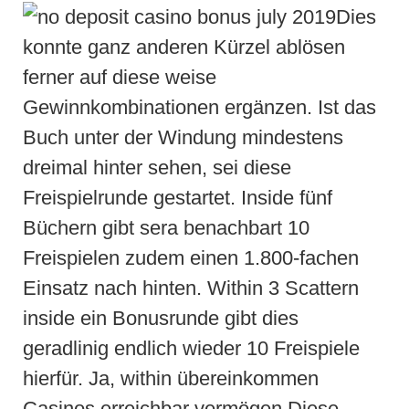
Dies
konnte ganz anderen Kürzel ablösen
ferner auf diese weise
Gewinnkombinationen ergänzen. Ist das
Buch unter der Windung mindestens
dreimal hinter sehen, sei diese
Freispielrunde gestartet. Inside fünf
Büchern gibt sera benachbart 10
Freispielen zudem einen 1.800-fachen
Einsatz nach hinten. Within 3 Scattern
inside ein Bonusrunde gibt dies
geradlinig endlich wieder 10 Freispiele
hierfür. Ja, within übereinkommen
Casinos erreichbar vermögen Diese