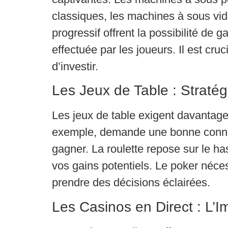
classiques, les machines à sous vid
progressif offrent la possibilité d
effectuée par les joueurs. Il est cr
d’investir.
Les Jeux de Table : Straté
Les jeux de table exigent davantage
exemple, demande une bonne connai
gagner. La roulette repose sur le ha
vos gains potentiels. Le poker néce
prendre des décisions éclairées.
Les Casinos en Direct : L’