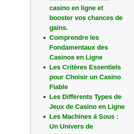
casino en ligne et
booster vos chances de
gains.
Comprendre les
Fondamentaux des
Casinos en Ligne
Les Critères Essentiels
pour Choisir un Casino
Fiable
Les Différents Types de
Jeux de Casino en Ligne
Les Machines à Sous :
Un Univers de