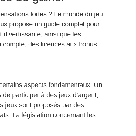
sensations fortes ? Le monde du jeu
e vous propose un guide complet pour
 divertissante, ainsi que les
en compte, des licences aux bonus
e certains aspects fondamentaux. Un
 de participer à des jeux d’argent,
Ces jeux sont proposés par des
tats. La législation concernant les