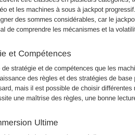
éo et les machines à sous à jackpot progressi
e gagner des sommes considérables, car le jack
ucial de comprendre les mécanismes et la volat
gie et Compétences
 de stratégie et de compétences que les machi
ssance des règles et des stratégies de base
sard, mais il est possible de choisir différente
ssite une maîtrise des règles, une bonne lectur
Immersion Ultime