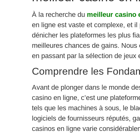
À la recherche du
meilleur casino 
en ligne est vaste et complexe, et il
dénicher les plateformes les plus fia
meilleures chances de gains. Nous e
en passant par la sélection de jeux
Comprendre les Fondam
Avant de plonger dans le monde des 
casino en ligne, c’est une plateform
tels que les machines à sous, le bla
logiciels de fournisseurs réputés, ga
casinos en ligne varie considérablem