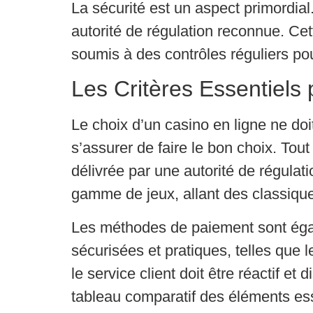
La sécurité est un aspect primordia
autorité de régulation reconnue. Cett
soumis à des contrôles réguliers pou
Les Critères Essentiels 
Le choix d’un casino en ligne ne doi
s’assurer de faire le bon choix. Tout
délivrée par une autorité de régulat
gamme de jeux, allant des classique
Les méthodes de paiement sont égal
sécurisées et pratiques, telles que l
le service client doit être réactif e
tableau comparatif des éléments ess