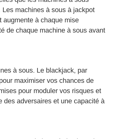
f. Les machines à sous à jackpot
pot augmente à chaque mise
ilité de chaque machine à sous avant
nes à sous. Le blackjack, par
 pour maximiser vos chances de
s mises pour moduler vos risques et
e des adversaires et une capacité à