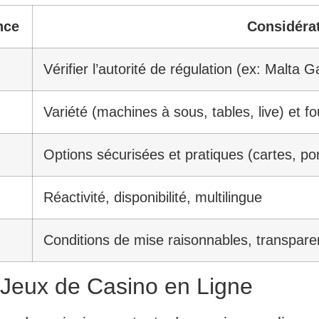
nce
Considéra
Vérifier l’autorité de régulation (ex: Malta 
Variété (machines à sous, tables, live) et 
Options sécurisées et pratiques (cartes, por
Réactivité, disponibilité, multilingue
Conditions de mise raisonnables, transpar
 Jeux de Casino en Ligne