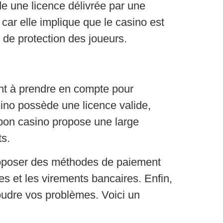
de une licence délivrée par une
 car elle implique que le casino est
 de protection des joueurs.
sont à prendre en compte pour
asino possède une licence valide,
n bon casino propose une large
ts.
roposer des méthodes de paiement
ues et les virements bancaires. Enfin,
ésoudre vos problèmes. Voici un