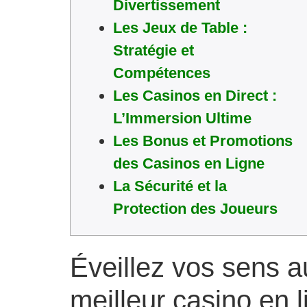
Divertissement
Les Jeux de Table :
Stratégie et
Compétences
Les Casinos en Direct :
L’Immersion Ultime
Les Bonus et Promotions
des Casinos en Ligne
La Sécurité et la
Protection des Joueurs
Éveillez vos sens a
meilleur casino en 