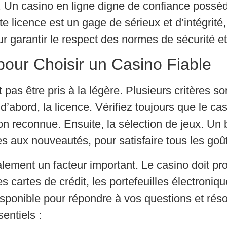
l. Un casino en ligne digne de confiance possè
e licence est un gage de sérieux et d’intégrité,
r garantir le respect des normes de sécurité et
pour Choisir un Casino Fiable
t pas être pris à la légère. Plusieurs critères 
 d’abord, la licence. Vérifiez toujours que le c
ion reconnue. Ensuite, la sélection de jeux. U
s aux nouveautés, pour satisfaire tous les goû
ement un facteur important. Le casino doit p
es cartes de crédit, les portefeuilles électroniq
t disponible pour répondre à vos questions et r
entiels :