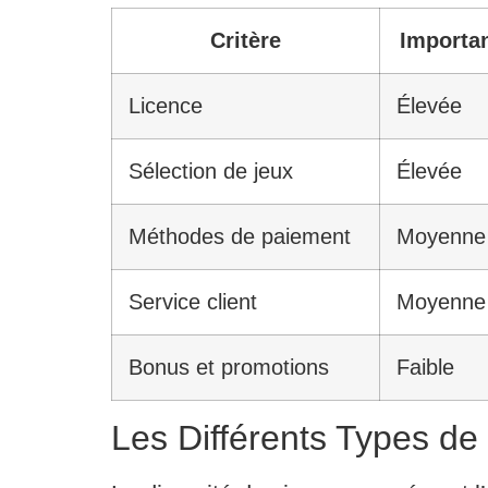
Critère
Importa
Licence
Élevée
Sélection de jeux
Élevée
Méthodes de paiement
Moyenne
Service client
Moyenne
Bonus et promotions
Faible
Les Différents Types de