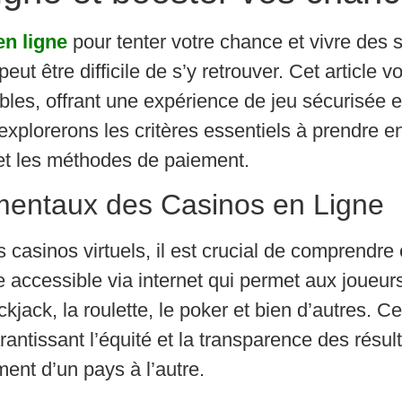
en ligne
pour tenter votre chance et vivre des 
 peut être difficile de s’y retrouver. Cet articl
bles, offrant une expérience de jeu sécurisée et
xplorerons les critères essentiels à prendre 
 et les méthodes de paiement.
entaux des Casinos en Ligne
casinos virtuels, il est crucial de comprendr
e accessible via internet qui permet aux joueurs
ckjack, la roulette, le poker et bien d’autres. 
rantissant l’équité et la transparence des résul
ent d’un pays à l’autre.