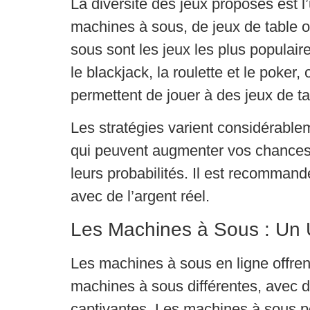
La diversité des jeux proposés est 
machines à sous, de jeux de table o
sous sont les jeux les plus populair
le blackjack, la roulette et le poker
permettent de jouer à des jeux de ta
Les stratégies varient considérablem
qui peuvent augmenter vos chances d
leurs probabilités. Il est recomman
avec de l’argent réel.
Les Machines à Sous : Un 
Les machines à sous en ligne offrent
machines à sous différentes, avec d
captivantes. Les machines à sous pe