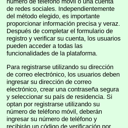
número de teléfono móvil o una cuenta
de redes sociales. Independientemente
del método elegido, es importante
proporcionar información precisa y veraz.
Después de completar el formulario de
registro y verificar su cuenta, los usuarios
pueden acceder a todas las
funcionalidades de la plataforma.
Para registrarse utilizando su dirección
de correo electrónico, los usuarios deben
ingresar su dirección de correo
electrónico, crear una contraseña segura
y seleccionar su país de residencia. Si
optan por registrarse utilizando su
número de teléfono móvil, deberán
ingresar su número de teléfono y
recibirán un código de verificación por