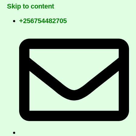
Skip to content
+256754482705