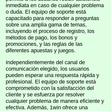
inmediata en caso de cualquier problema
o duda. El equipo de soporte está
capacitado para responder a preguntas
sobre una amplia gama de temas,
incluyendo el proceso de registro, los
métodos de pago, los bonos y
promociones, y las reglas de las
diferentes apuestas y juegos.
Independientemente del canal de
comunicación elegido, los usuarios
pueden esperar una respuesta rápida y
profesional. El equipo de soporte está
comprometido con la satisfacción del
cliente y se esfuerza por resolver
cualquier problema de manera eficiente y
efectiva. Además, 1win ofrece una