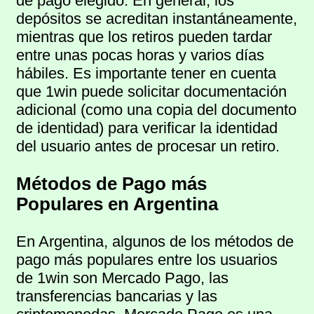
de pago elegido. En general, los
depósitos se acreditan instantáneamente,
mientras que los retiros pueden tardar
entre unas pocas horas y varios días
hábiles. Es importante tener en cuenta
que 1win puede solicitar documentación
adicional (como una copia del documento
de identidad) para verificar la identidad
del usuario antes de procesar un retiro.
Métodos de Pago más
Populares en Argentina
En Argentina, algunos de los métodos de
pago más populares entre los usuarios
de 1win son Mercado Pago, las
transferencias bancarias y las