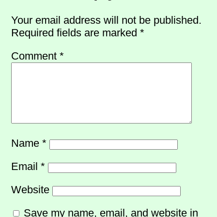
Your email address will not be published.
Required fields are marked
*
Comment
*
Name
*
Email
*
Website
Save my name, email, and website in