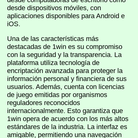
desde dispositivos móviles, con
aplicaciones disponibles para Android e
iOS.
Una de las características más
destacadas de 1win es su compromiso
con la seguridad y la transparencia. La
plataforma utiliza tecnología de
encriptación avanzada para proteger la
información personal y financiera de sus
usuarios. Además, cuenta con licencias
de juego emitidas por organismos
reguladores reconocidos
internacionalmente. Esto garantiza que
1win opera de acuerdo con los más altos
estándares de la industria. La interfaz es
amigable, permitiendo una navegación