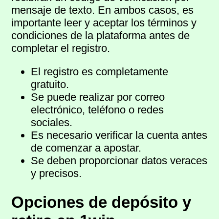
mensaje de texto. En ambos casos, es
importante leer y aceptar los términos y
condiciones de la plataforma antes de
completar el registro.
El registro es completamente
gratuito.
Se puede realizar por correo
electrónico, teléfono o redes
sociales.
Es necesario verificar la cuenta antes
de comenzar a apostar.
Se deben proporcionar datos veraces
y precisos.
Opciones de depósito y