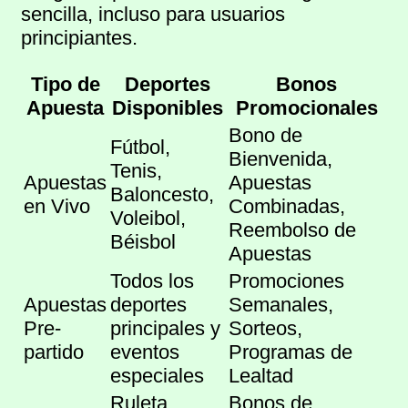
sencilla, incluso para usuarios
principiantes.
Tipo de
Deportes
Bonos
Apuesta
Disponibles
Promocionales
Bono de
Fútbol,
Bienvenida,
Tenis,
Apuestas
Apuestas
Baloncesto,
en Vivo
Combinadas,
Voleibol,
Reembolso de
Béisbol
Apuestas
Todos los
Promociones
Apuestas
deportes
Semanales,
Pre-
principales y
Sorteos,
partido
eventos
Programas de
especiales
Lealtad
Ruleta,
Bonos de