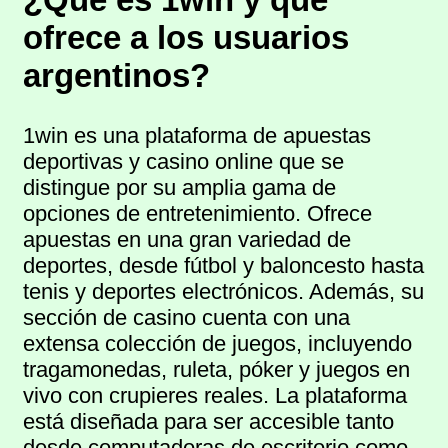
ofrece a los usuarios
argentinos?
1win es una plataforma de apuestas
deportivas y casino online que se
distingue por su amplia gama de
opciones de entretenimiento. Ofrece
apuestas en una gran variedad de
deportes, desde fútbol y baloncesto hasta
tenis y deportes electrónicos. Además, su
sección de casino cuenta con una
extensa colección de juegos, incluyendo
tragamonedas, ruleta, póker y juegos en
vivo con crupieres reales. La plataforma
está diseñada para ser accesible tanto
desde computadoras de escritorio como