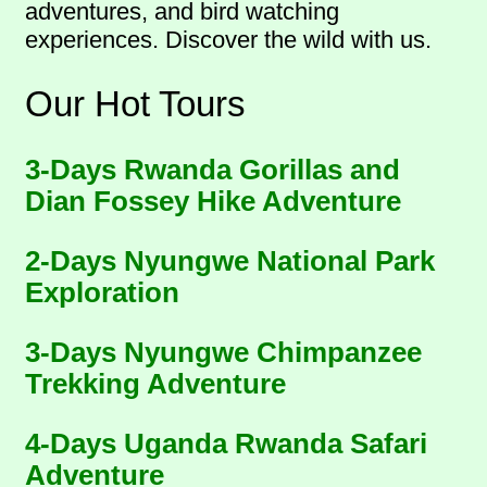
adventures, and bird watching
experiences. Discover the wild with us.
Our Hot Tours
3-Days Rwanda Gorillas and
Dian Fossey Hike Adventure
2-Days Nyungwe National Park
Exploration
3-Days Nyungwe Chimpanzee
Trekking Adventure
4-Days Uganda Rwanda Safari
Adventure