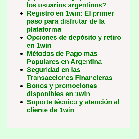
los usuarios argentinos?
Registro en 1win: El primer
paso para disfrutar de la
plataforma
Opciones de depósito y retiro
en 1win
Métodos de Pago más
Populares en Argentina
Seguridad en las
Transacciones Financieras
Bonos y promociones
disponibles en 1win
Soporte técnico y atención al
cliente de 1win