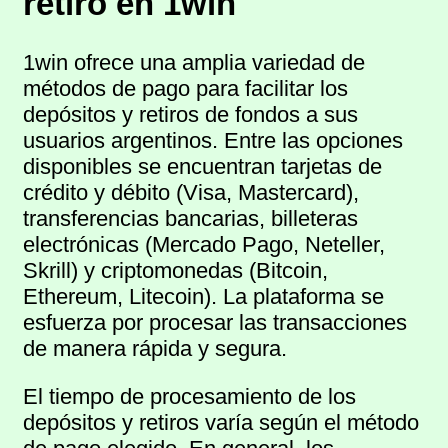
retiro en 1win
1win ofrece una amplia variedad de
métodos de pago para facilitar los
depósitos y retiros de fondos a sus
usuarios argentinos. Entre las opciones
disponibles se encuentran tarjetas de
crédito y débito (Visa, Mastercard),
transferencias bancarias, billeteras
electrónicas (Mercado Pago, Neteller,
Skrill) y criptomonedas (Bitcoin,
Ethereum, Litecoin). La plataforma se
esfuerza por procesar las transacciones
de manera rápida y segura.
El tiempo de procesamiento de los
depósitos y retiros varía según el método