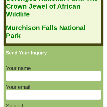
Crown Jewel of African
Wildlife
Murchison Falls National
Park
Send Your Inquiry
Your name
Your email
Subject