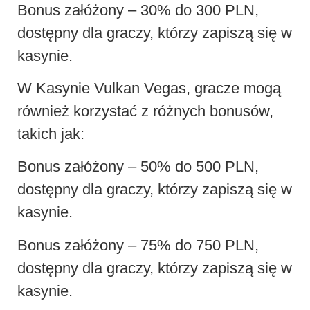
Bonus załóżony – 30% do 300 PLN,
dostępny dla graczy, którzy zapiszą się w
kasynie.
W Kasynie Vulkan Vegas, gracze mogą
również korzystać z różnych bonusów,
takich jak:
Bonus załóżony – 50% do 500 PLN,
dostępny dla graczy, którzy zapiszą się w
kasynie.
Bonus załóżony – 75% do 750 PLN,
dostępny dla graczy, którzy zapiszą się w
kasynie.