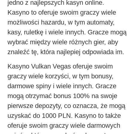
jedno z najlepszych kasyn online.
Kasyno to oferuje swoim graczy wiele
możliwości hazardu, w tym automaty,
kasy, ruletkę i wiele innych. Gracze mogą
wybrać między wiele różnych gier, aby
znaleźć tę, która najlepiej odpowiada im.
Kasyno Vulkan Vegas oferuje swoim
graczy wiele korzyści, w tym bonusy,
darmowe spiny i wiele innych. Gracze
mogą otrzymać bonus 100% na swoje
pierwsze depozyty, co oznacza, że mogą
uzyskać do 1000 PLN. Kasyno to także
oferuje swoim graczy wiele darmowych