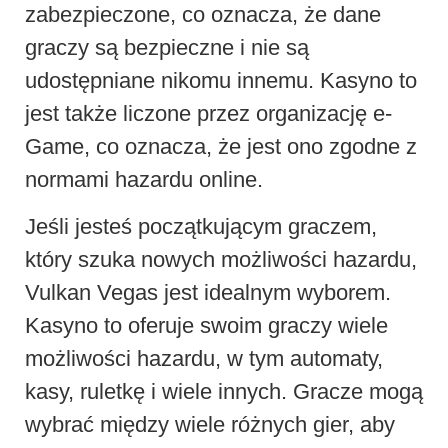
zabezpieczone, co oznacza, że dane
graczy są bezpieczne i nie są
udostępniane nikomu innemu. Kasyno to
jest także liczone przez organizację e-
Game, co oznacza, że jest ono zgodne z
normami hazardu online.
Jeśli jesteś początkującym graczem,
który szuka nowych możliwości hazardu,
Vulkan Vegas jest idealnym wyborem.
Kasyno to oferuje swoim graczy wiele
możliwości hazardu, w tym automaty,
kasy, ruletkę i wiele innych. Gracze mogą
wybrać między wiele różnych gier, aby