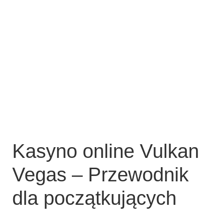
GRACZY ORAZ BIBLIOTEKA
GIER + WPŁATY I WYPŁATY W
TYM GRY NA TELEFONIE +
KONTAKT Z SUPPORTEM +
WSKAZÓWKI
ODPOWIEDZIALNEJ GRY
Kasyno online Vulkan
Vegas – Przewodnik
dla początkujących