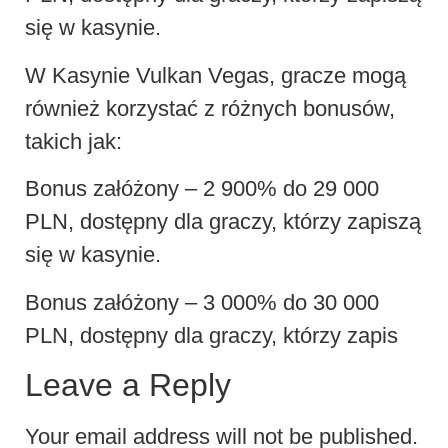
się w kasynie.
W Kasynie Vulkan Vegas, gracze mogą
również korzystać z różnych bonusów,
takich jak:
Bonus załóżony – 2 900% do 29 000
PLN, dostępny dla graczy, którzy zapiszą
się w kasynie.
Bonus załóżony – 3 000% do 30 000
PLN, dostępny dla graczy, którzy zapis
Leave a Reply
Your email address will not be published.