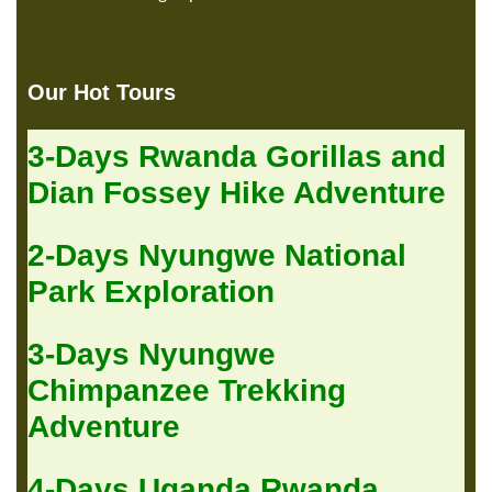
Our Hot Tours
3-Days Rwanda Gorillas and
Dian Fossey Hike Adventure
2-Days Nyungwe National
Park Exploration
3-Days Nyungwe
Chimpanzee Trekking
Adventure
4-Days Uganda Rwanda