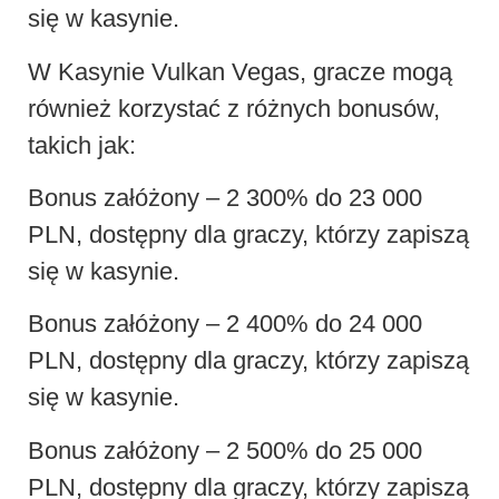
się w kasynie.
W Kasynie Vulkan Vegas, gracze mogą
również korzystać z różnych bonusów,
takich jak:
Bonus załóżony – 2 300% do 23 000
PLN, dostępny dla graczy, którzy zapiszą
się w kasynie.
Bonus załóżony – 2 400% do 24 000
PLN, dostępny dla graczy, którzy zapiszą
się w kasynie.
Bonus załóżony – 2 500% do 25 000
PLN, dostępny dla graczy, którzy zapiszą