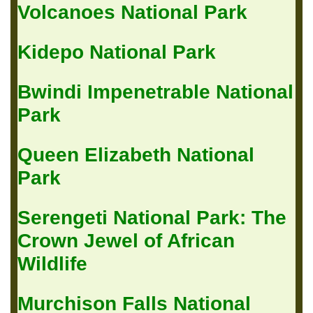
Volcanoes National Park
Kidepo National Park
Bwindi Impenetrable National
Park
Queen Elizabeth National
Park
Serengeti National Park: The
Crown Jewel of African
Wildlife
Murchison Falls National