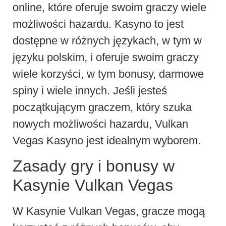
online, które oferuje swoim graczy wiele
możliwości hazardu. Kasyno to jest
dostępne w różnych językach, w tym w
języku polskim, i oferuje swoim graczy
wiele korzyści, w tym bonusy, darmowe
spiny i wiele innych. Jeśli jesteś
początkującym graczem, który szuka
nowych możliwości hazardu, Vulkan
Vegas Kasyno jest idealnym wyborem.
Zasady gry i bonusy w
Kasynie Vulkan Vegas
W Kasynie Vulkan Vegas, gracze mogą