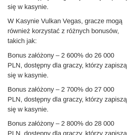
się w kasynie.
W Kasynie Vulkan Vegas, gracze mogą
również korzystać z różnych bonusów,
takich jak:
Bonus załóżony – 2 600% do 26 000
PLN, dostępny dla graczy, którzy zapiszą
się w kasynie.
Bonus załóżony – 2 700% do 27 000
PLN, dostępny dla graczy, którzy zapiszą
się w kasynie.
Bonus załóżony – 2 800% do 28 000
PLN, dostępny dla graczy, którzy zapiszą