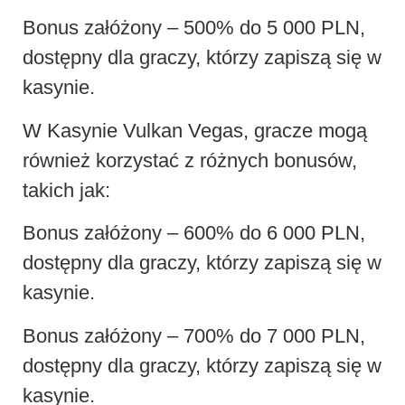
Bonus załóżony – 500% do 5 000 PLN,
dostępny dla graczy, którzy zapiszą się w
kasynie.
W Kasynie Vulkan Vegas, gracze mogą
również korzystać z różnych bonusów,
takich jak:
Bonus załóżony – 600% do 6 000 PLN,
dostępny dla graczy, którzy zapiszą się w
kasynie.
Bonus załóżony – 700% do 7 000 PLN,
dostępny dla graczy, którzy zapiszą się w
kasynie.