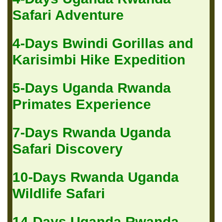
Safari Adventure
4-Days Bwindi Gorillas and
Karisimbi Hike Expedition
5-Days Uganda Rwanda
Primates Experience
7-Days Rwanda Uganda
Safari Discovery
10-Days Rwanda Uganda
Wildlife Safari
14-Days Uganda Rwanda