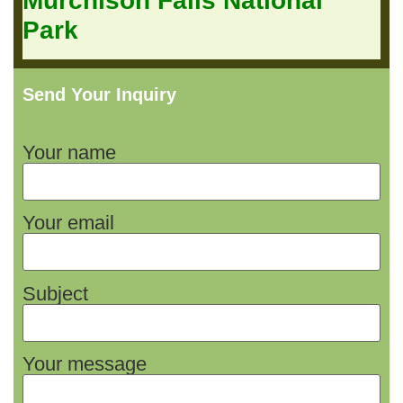
Murchison Falls National
Park
Send Your Inquiry
Your name
Your email
Subject
Your message