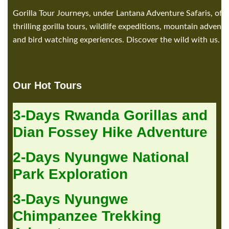
Gorilla Tour Journeys, under Lantana Adventure Safaris, offe
thrilling gorilla tours, wildlife expeditions, mountain adventu
and bird watching experiences. Discover the wild with us.
Our Hot Tours
3-Days Rwanda Gorillas and
Dian Fossey Hike Adventure
2-Days Nyungwe National
Park Exploration
3-Days Nyungwe
Chimpanzee Trekking