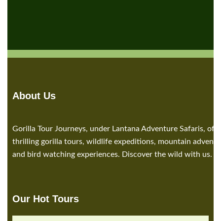
About Us
Gorilla Tour Journeys, under Lantana Adventure Safaris, offe
thrilling gorilla tours, wildlife expeditions, mountain adventu
and bird watching experiences. Discover the wild with us.
Our Hot Tours