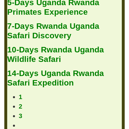
5-Days Uganda Rwanda
Primates Experience
7-Days Rwanda Uganda
Safari Discovery
10-Days Rwanda Uganda
Wildlife Safari
14-Days Uganda Rwanda
Safari Expedition
1
2
3