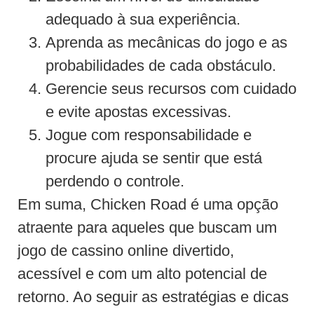
adequado à sua experiência.
Aprenda as mecânicas do jogo e as
probabilidades de cada obstáculo.
Gerencie seus recursos com cuidado
e evite apostas excessivas.
Jogue com responsabilidade e
procure ajuda se sentir que está
perdendo o controle.
Em suma, Chicken Road é uma opção
atraente para aqueles que buscam um
jogo de cassino online divertido,
acessível e com um alto potencial de
retorno. Ao seguir as estratégias e dicas