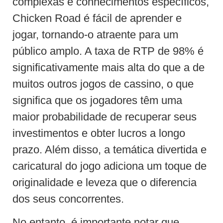
complexas e conhecimentos específicos,
Chicken Road é fácil de aprender e
jogar, tornando-o atraente para um
público amplo. A taxa de RTP de 98% é
significativamente mais alta do que a de
muitos outros jogos de cassino, o que
significa que os jogadores têm uma
maior probabilidade de recuperar seus
investimentos e obter lucros a longo
prazo. Além disso, a temática divertida e
caricatural do jogo adiciona um toque de
originalidade e leveza que o diferencia
dos seus concorrentes.
No entanto, é importante notar que,