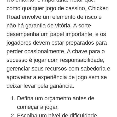
como qualquer jogo de cassino, Chicken
Road envolve um elemento de risco e
não há garantia de vitória. A sorte
desempenha um papel importante, e os
jogadores devem estar preparados para
perder ocasionalmente. A chave para o
sucesso é jogar com responsabilidade,
gerenciar seus recursos com sabedoria e
aproveitar a experiência de jogo sem se
deixar levar pela ganância.
Defina um orçamento antes de
começar a jogar.
Escolha um nível de dificuldade