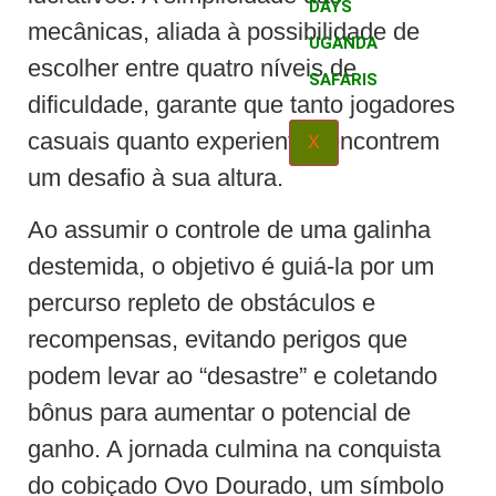
DAYS
mecânicas, aliada à possibilidade de
UGANDA
escolher entre quatro níveis de
SAFARIS
dificuldade, garante que tanto jogadores
casuais quanto experientes encontrem
X
um desafio à sua altura.
Ao assumir o controle de uma galinha
destemida, o objetivo é guiá-la por um
percurso repleto de obstáculos e
recompensas, evitando perigos que
podem levar ao “desastre” e coletando
bônus para aumentar o potencial de
ganho. A jornada culmina na conquista
do cobiçado Ovo Dourado, um símbolo