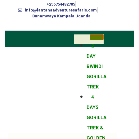
+256754482705
info@lantanaadventuresafaris.com
Bunamwaya Kampala Uganda
2-
A AVENTURA AVIÁRIA ESTÁ SÓ
DAY
BWINDI
COMEÇANDO NESTE DESAFIO
GORILLA
— DOMINE O PERCURSO
TREK
CHICKEN ROAD COM 98% DE
4
DAYS
RTP E MULTIPLICAR SEUS
GORILLA
GANHOS .
TREK &
GOLDEN