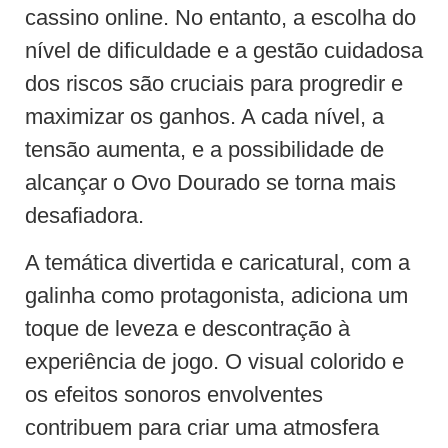
cassino online. No entanto, a escolha do
nível de dificuldade e a gestão cuidadosa
dos riscos são cruciais para progredir e
maximizar os ganhos. A cada nível, a
tensão aumenta, e a possibilidade de
alcançar o Ovo Dourado se torna mais
desafiadora.
A temática divertida e caricatural, com a
galinha como protagonista, adiciona um
toque de leveza e descontração à
experiência de jogo. O visual colorido e
os efeitos sonoros envolventes
contribuem para criar uma atmosfera