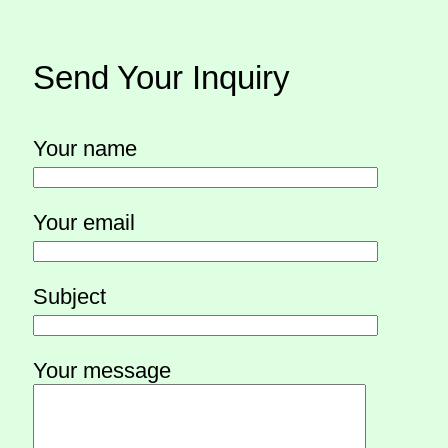
Send Your Inquiry
Your name
Your email
Subject
Your message