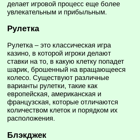
делает игровой процесс еще более
увлекательным и прибыльным.
Рулетка
Рулетка – это классическая игра
казино, в которой игроки делают
ставки на то, в какую клетку попадет
шарик, брошенный на вращающееся
колесо. Существуют различные
варианты рулетки, такие как
европейская, американская и
французская, которые отличаются
количеством клеток и порядком их
расположения.
Блэкджек