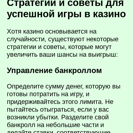
Стратегии и советы для
успешной игры в казино
Хотя казино основывается на
случайности, существуют некоторые
стратегии и советы, которые могут
увеличить ваши шансы на выигрыш:
Управление банкроллом
Определите сумму денег, которую вы
готовы потратить на игру, и
придерживайтесь этого лимита. Не
пытайтесь отыграться, если у вас
возникли убытки. Разделите свой
банкролл на небольшие части и
делайте ставки, соответствующие