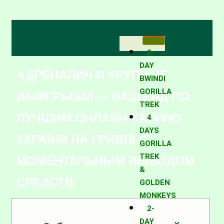
2-
DAY
АДРЕНАЛИН И КРУПНЫЕ
BWINDI
GORILLA
ВЫИГРЫШИ — ВАШ ГИД ПО
TREK
ЛУЧШИМ ОНЛАЙН-КАЗИНО
4
DAYS
УКРАЇНИ НА ГРИВНІ С
GORILLA
TREK
МОМЕНТАЛЬНЫМ ВЫВОДОМ
&
СРЕДСТВ
GOLDEN
MONKEYS
2-
DAY