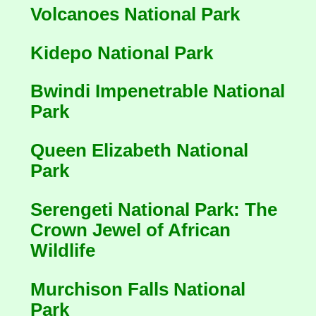
Volcanoes National Park
Kidepo National Park
Bwindi Impenetrable National
Park
Queen Elizabeth National
Park
Serengeti National Park: The
Crown Jewel of African
Wildlife
Murchison Falls National
Park