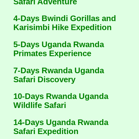
Safari Adventure
4-Days Bwindi Gorillas and
Karisimbi Hike Expedition
5-Days Uganda Rwanda
Primates Experience
7-Days Rwanda Uganda
Safari Discovery
10-Days Rwanda Uganda
Wildlife Safari
14-Days Uganda Rwanda
Safari Expedition