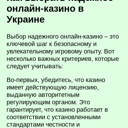
онлайн-казино в
Украине
Выбор надежного онлайн-казино – это
ключевой шаг к безопасному и
увлекательному игровому опыту. Вот
несколько важных критериев, которые
следует учитывать:
Во-первых, убедитесь, что казино
имеет действующую лицензию,
выданную авторитетным
регулирующим органом. Это
гарантирует, что казино работает в
соответствии с установленными
стандартами честности и