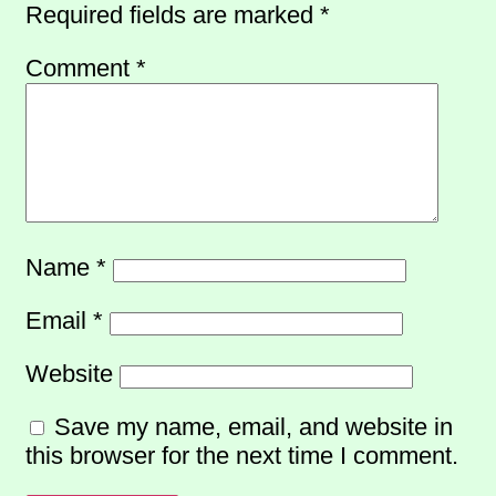
Required fields are marked
*
Comment
*
Name
*
Email
*
Website
Save my name, email, and website in
this browser for the next time I comment.