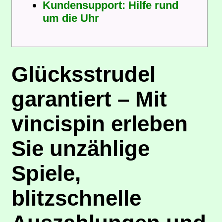
Kundensupport: Hilfe rund
um die Uhr
Glücksstrudel
garantiert – Mit
vincispin erleben
Sie unzählige
Spiele,
blitzschnelle