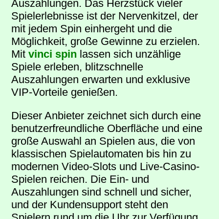
Auszahlungen. Das Herzstück vieler
Spielerlebnisse ist der Nervenkitzel, der
mit jedem Spin einhergeht und die
Möglichkeit, große Gewinne zu erzielen.
Mit
vinci spin
lassen sich unzählige
Spiele erleben, blitzschnelle
Auszahlungen erwarten und exklusive
VIP-Vorteile genießen.
Dieser Anbieter zeichnet sich durch eine
benutzerfreundliche Oberfläche und eine
große Auswahl an Spielen aus, die von
klassischen Spielautomaten bis hin zu
modernen Video-Slots und Live-Casino-
Spielen reichen. Die Ein- und
Auszahlungen sind schnell und sicher,
und der Kundensupport steht den
Spielern rund um die Uhr zur Verfügung.