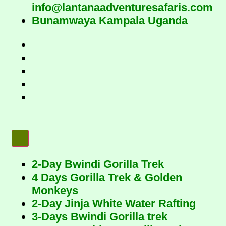
info@lantanaadventuresafaris.com
Bunamwaya Kampala Uganda
2-Day Bwindi Gorilla Trek
4 Days Gorilla Trek & Golden
Monkeys
2-Day Jinja White Water Rafting
3-Days Bwindi Gorilla trek