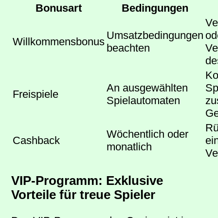
Bonusart
Bedingungen
Ve
Umsatzbedingungen
od
Willkommensbonus
beachten
Ve
de
Ko
An ausgewählten
Sp
Freispiele
Spielautomaten
zu
Ge
Rü
Wöchentlich oder
Cashback
ei
monatlich
Ve
VIP-Programm: Exklusive
Vorteile für treue Spieler