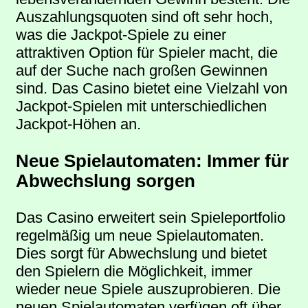
Auszahlungsquoten sind oft sehr hoch,
was die Jackpot-Spiele zu einer
attraktiven Option für Spieler macht, die
auf der Suche nach großen Gewinnen
sind. Das Casino bietet eine Vielzahl von
Jackpot-Spielen mit unterschiedlichen
Jackpot-Höhen an.
Neue Spielautomaten: Immer für
Abwechslung sorgen
Das Casino erweitert sein Spieleportfolio
regelmäßig um neue Spielautomaten.
Dies sorgt für Abwechslung und bietet
den Spielern die Möglichkeit, immer
wieder neue Spiele auszuprobieren. Die
neuen Spielautomaten verfügen oft über