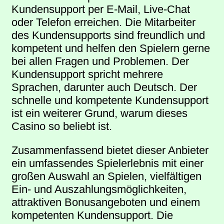
Kundensupport per E-Mail, Live-Chat
oder Telefon erreichen. Die Mitarbeiter
des Kundensupports sind freundlich und
kompetent und helfen den Spielern gerne
bei allen Fragen und Problemen. Der
Kundensupport spricht mehrere
Sprachen, darunter auch Deutsch. Der
schnelle und kompetente Kundensupport
ist ein weiterer Grund, warum dieses
Casino so beliebt ist.
Zusammenfassend bietet dieser Anbieter
ein umfassendes Spielerlebnis mit einer
großen Auswahl an Spielen, vielfältigen
Ein- und Auszahlungsmöglichkeiten,
attraktiven Bonusangeboten und einem
kompetenten Kundensupport. Die