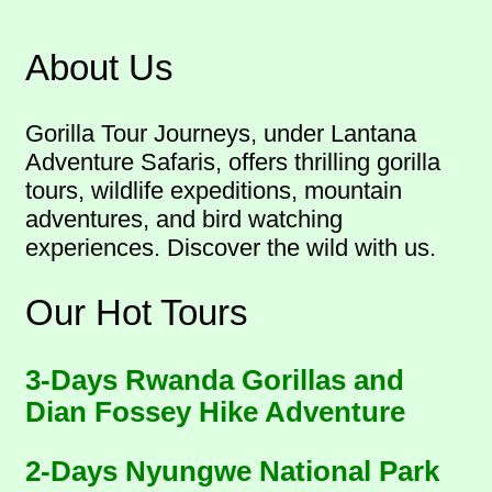
About Us
Gorilla Tour Journeys, under Lantana
Adventure Safaris, offers thrilling gorilla
tours, wildlife expeditions, mountain
adventures, and bird watching
experiences. Discover the wild with us.
Our Hot Tours
3-Days Rwanda Gorillas and
Dian Fossey Hike Adventure
2-Days Nyungwe National Park