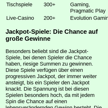
Tischspiele
300+
Gaming,
Pragmatic Play
Live-Casino
200+
Evolution Gami
Jackpot-Spiele: Die Chance auf
große Gewinne
Besonders beliebt sind die Jackpot-
Spiele, bei denen Spieler die Chance
haben, riesige Summen zu gewinnen.
Diese Spiele verfügen über einen
progressiven Jackpot, der immer weiter
ansteigt, bis ein Spieler den Jackpot
knackt. Die Spannung ist bei diesen
Spielen besonders hoch, da mit jedem
Spin die Chance auf einen
lebensverändernden Gewinn besteht. Die