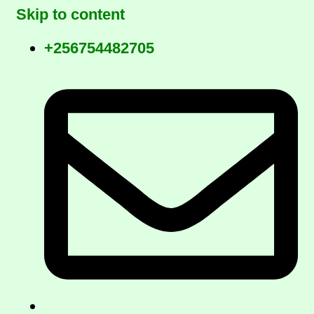
Skip to content
+256754482705