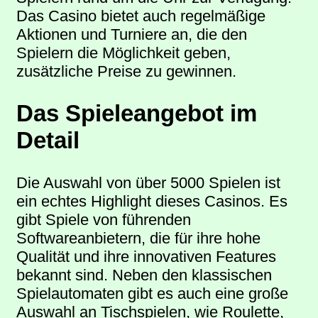
Das Casino bietet auch regelmäßige
Aktionen und Turniere an, die den
Spielern die Möglichkeit geben,
zusätzliche Preise zu gewinnen.
Das Spieleangebot im
Detail
Die Auswahl von über 5000 Spielen ist
ein echtes Highlight dieses Casinos. Es
gibt Spiele von führenden
Softwareanbietern, die für ihre hohe
Qualität und ihre innovativen Features
bekannt sind. Neben den klassischen
Spielautomaten gibt es auch eine große
Auswahl an Tischspielen, wie Roulette,