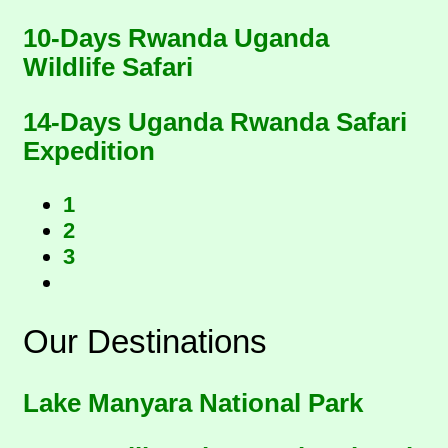
10-Days Rwanda Uganda
Wildlife Safari
14-Days Uganda Rwanda Safari
Expedition
1
2
3
Our Destinations
Lake Manyara National Park