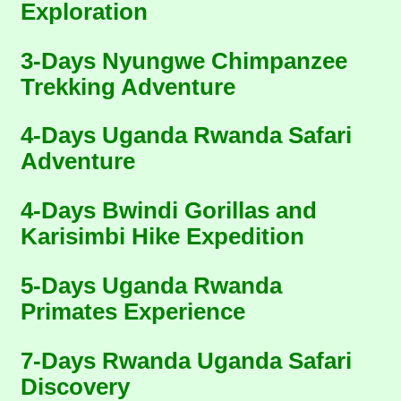
Exploration
3-Days Nyungwe Chimpanzee
Trekking Adventure
4-Days Uganda Rwanda Safari
Adventure
4-Days Bwindi Gorillas and
Karisimbi Hike Expedition
5-Days Uganda Rwanda
Primates Experience
7-Days Rwanda Uganda Safari
Discovery