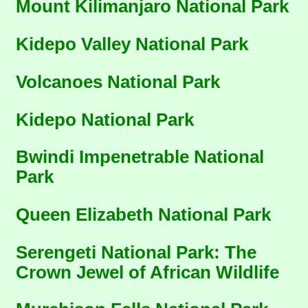
Mount Kilimanjaro National Park
Kidepo Valley National Park
Volcanoes National Park
Kidepo National Park
Bwindi Impenetrable National
Park
Queen Elizabeth National Park
Serengeti National Park: The
Crown Jewel of African Wildlife