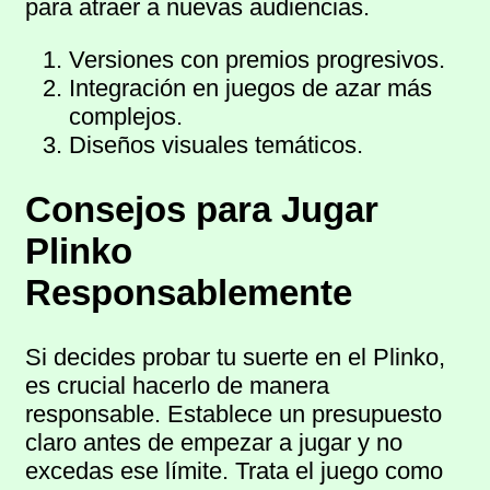
para atraer a nuevas audiencias.
Versiones con premios progresivos.
Integración en juegos de azar más
complejos.
Diseños visuales temáticos.
Consejos para Jugar
Plinko
Responsablemente
Si decides probar tu suerte en el Plinko,
es crucial hacerlo de manera
responsable. Establece un presupuesto
claro antes de empezar a jugar y no
excedas ese límite. Trata el juego como