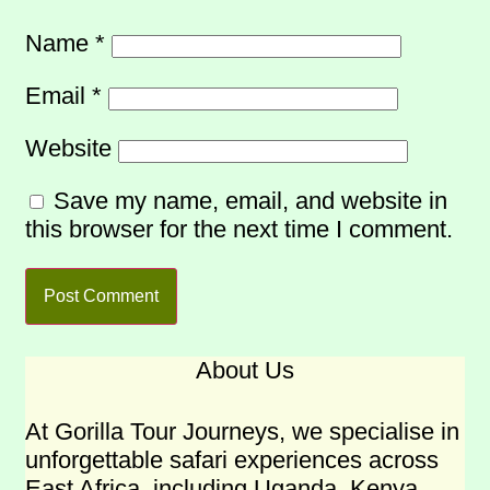
Name
*
Email
*
Website
Save my name, email, and website in
this browser for the next time I comment.
About Us
At Gorilla Tour Journeys, we specialise in
unforgettable safari experiences across
East Africa, including Uganda, Kenya,