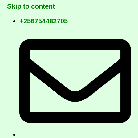
Skip to content
+256754482705