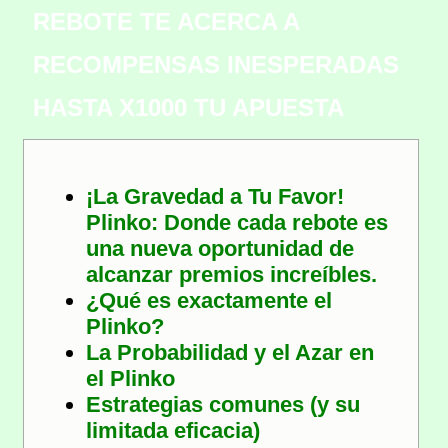
REBOTE TE ACERCA A
RECOMPENSAS INESPERADAS
HASTA X1000 TU APUESTA
¡La Gravedad a Tu Favor!
Plinko: Donde cada rebote es
una nueva oportunidad de
alcanzar premios increíbles.
¿Qué es exactamente el
Plinko?
La Probabilidad y el Azar en
el Plinko
Estrategias comunes (y su
limitada eficacia)