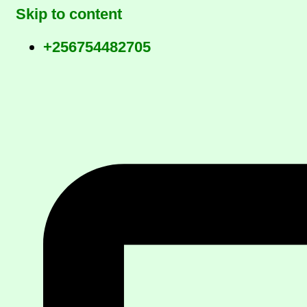
Skip to content
+256754482705