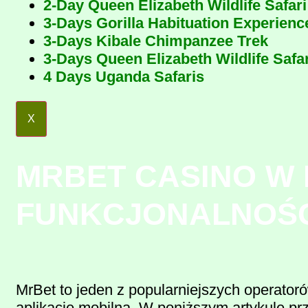
2-Day Queen Elizabeth Wildlife Safari
3-Days Gorilla Habituation Experienc
3-Days Kibale Chimpanzee Trek
3-Days Queen Elizabeth Wildlife Safar
4 Days Uganda Safaris
X
MRBET CASINO W 
FUNKCJONALNOŚCI
MrBet to jeden z popularniejszych operatoró
aplikację mobilną. W poniższym artykule prz