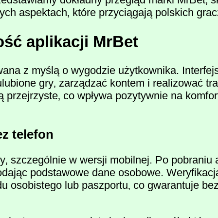
wych aspektach‚ które przyciągają polskich grac
ść aplikacji MrBet
na z myślą o wygodzie użytkownika. Interfejs j
ubione gry‚ zarządzać kontem i realizować tra
ą przejrzyste‚ co wpływa pozytywnie na komfort
ez telefon
ty‚ szczególnie w wersji mobilnej. Po pobraniu 
odając podstawowe dane osobowe. Weryfikacja
du osobistego lub paszportu‚ co gwarantuje b