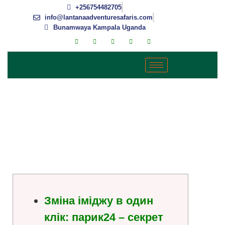
+256754482705
info@lantanaadventuresafaris.com
Bunamwaya Kampala Uganda
ОБЕРИ СВІЙ ІДЕАЛЬНИЙ
СТИЛЬ З ПЕРУКАМИ 24 —
ФОРМУЛА УПЕВНЕНОСТІ
КОЖНОГО ДНЯ.
Зміна іміджу в один
клік: парик24 – секрет