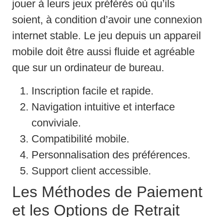
jouer à leurs jeux préférés où qu’ils
soient, à condition d’avoir une connexion
internet stable. Le jeu depuis un appareil
mobile doit être aussi fluide et agréable
que sur un ordinateur de bureau.
Inscription facile et rapide.
Navigation intuitive et interface
conviviale.
Compatibilité mobile.
Personnalisation des préférences.
Support client accessible.
Les Méthodes de Paiement
et les Options de Retrait