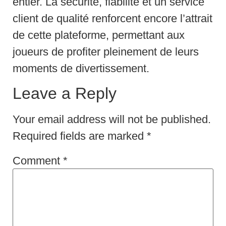
entier. La sécurité, fiabilité et un service
client de qualité renforcent encore l’attrait
de cette plateforme, permettant aux
joueurs de profiter pleinement de leurs
moments de divertissement.
Leave a Reply
Your email address will not be published.
Required fields are marked
*
Comment
*