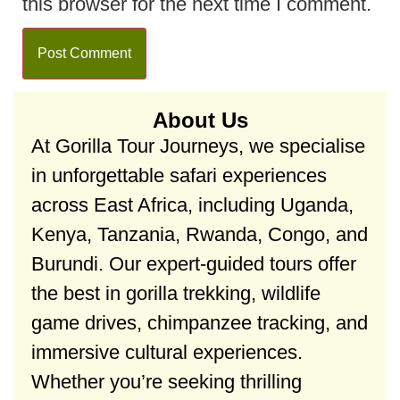
this browser for the next time I comment.
About Us
At Gorilla Tour Journeys, we specialise
in unforgettable safari experiences
across East Africa, including Uganda,
Kenya, Tanzania, Rwanda, Congo, and
Burundi. Our expert-guided tours offer
the best in gorilla trekking, wildlife
game drives, chimpanzee tracking, and
immersive cultural experiences.
Whether you’re seeking thrilling