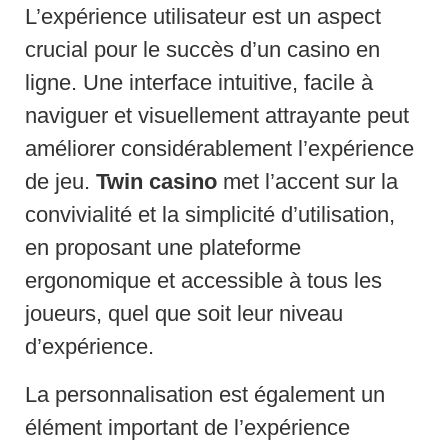
L’expérience utilisateur est un aspect
crucial pour le succès d’un casino en
ligne. Une interface intuitive, facile à
naviguer et visuellement attrayante peut
améliorer considérablement l’expérience
de jeu.
Twin casino
met l’accent sur la
convivialité et la simplicité d’utilisation,
en proposant une plateforme
ergonomique et accessible à tous les
joueurs, quel que soit leur niveau
d’expérience.
La personnalisation est également un
élément important de l’expérience