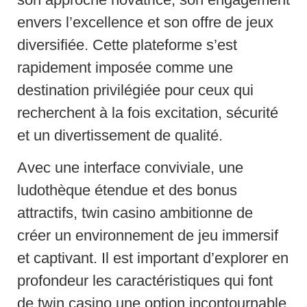
envers l’excellence et son offre de jeux
diversifiée. Cette plateforme s’est
rapidement imposée comme une
destination privilégiée pour ceux qui
recherchent à la fois excitation, sécurité
et un divertissement de qualité.
Avec une interface conviviale, une
ludothèque étendue et des bonus
attractifs, twin casino ambitionne de
créer un environnement de jeu immersif
et captivant. Il est important d’explorer en
profondeur les caractéristiques qui font
de twin casino une option incontournable