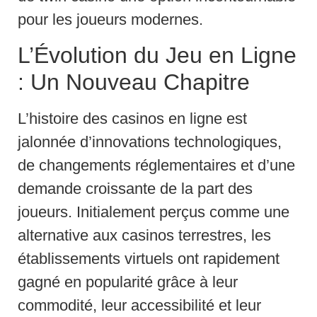
pour les joueurs modernes.
L’Évolution du Jeu en Ligne
: Un Nouveau Chapitre
L’histoire des casinos en ligne est
jalonnée d’innovations technologiques,
de changements réglementaires et d’une
demande croissante de la part des
joueurs. Initialement perçus comme une
alternative aux casinos terrestres, les
établissements virtuels ont rapidement
gagné en popularité grâce à leur
commodité, leur accessibilité et leur