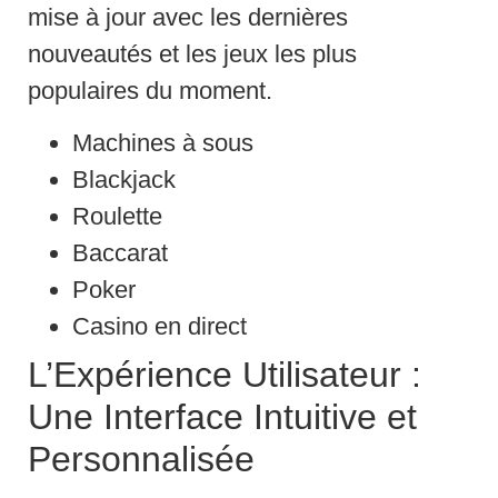
mise à jour avec les dernières
nouveautés et les jeux les plus
populaires du moment.
Machines à sous
Blackjack
Roulette
Baccarat
Poker
Casino en direct
L’Expérience Utilisateur :
Une Interface Intuitive et
Personnalisée