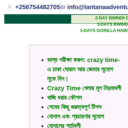
+256754482705
info@lantanaadvent
2-DAY BWINDI 
3-DAYS BWIND
রোমাঞ্চে ডুবানো ঘূর্ণন 
3-DAYS GORILLA HAB
ভাগ্য পরীক্ষা করুন: crazy time-
এ চাকা ঘোরান আর জেতার সুযোগ
লুফে নিন।
Crazy Time খেলার মূল নিয়মাবলী
বাজি ধরার কৌশল
গেমের কিছু গুরুত্বপূর্ণ টিপস
বোনাস এবং প্রচারণার সুযোগ
বোনাসের শর্তাবলী