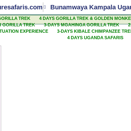
uresafaris.com
Bunamwaya Kampala Uga
GORILLA TREK
4 DAYS GORILLA TREK & GOLDEN MONK
I GORILLA TREK
3-DAYS MGAHINGA GORILLA TREK
2
, ক্রেজি টাইম-এ বদলে দিন ভাগ্য
ITUATION EXPERIENCE
3-DAYS KIBALE CHIMPANZEE TR
4 DAYS UGANDA SAFARIS