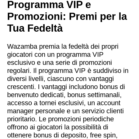
Programma VIP e
Promozioni: Premi per la
Tua Fedeltà
Wazamba premia la fedeltà dei propri
giocatori con un programma VIP
esclusivo e una serie di promozioni
regolari. Il programma VIP è suddiviso in
diversi livelli, ciascuno con vantaggi
crescenti. I vantaggi includono bonus di
benvenuto dedicati, bonus settimanali,
accesso a tornei esclusivi, un account
manager personale e un servizio clienti
prioritario. Le promozioni periodiche
offrono ai giocatori la possibilità di
ottenere bonus di deposito, free spin,