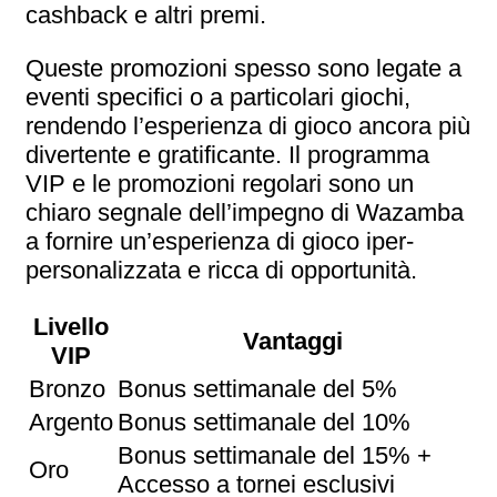
cashback e altri premi.
Queste promozioni spesso sono legate a
eventi specifici o a particolari giochi,
rendendo l’esperienza di gioco ancora più
divertente e gratificante. Il programma
VIP e le promozioni regolari sono un
chiaro segnale dell’impegno di Wazamba
a fornire un’esperienza di gioco iper-
personalizzata e ricca di opportunità.
Livello
Vantaggi
VIP
Bronzo
Bonus settimanale del 5%
Argento
Bonus settimanale del 10%
Bonus settimanale del 15% +
Oro
Accesso a tornei esclusivi