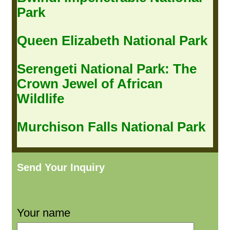
Park
Queen Elizabeth National Park
Serengeti National Park: The
Crown Jewel of African
Wildlife
Murchison Falls National Park
Send Your Inquiry
Your name