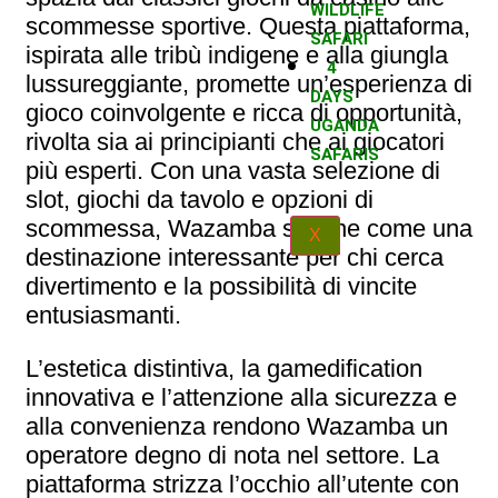
WILDLIFE
scommesse sportive. Questa piattaforma,
SAFARI
ispirata alle tribù indigene e alla giungla
4
lussureggiante, promette un’esperienza di
DAYS
gioco coinvolgente e ricca di opportunità,
UGANDA
rivolta sia ai principianti che ai giocatori
SAFARIS
più esperti. Con una vasta selezione di
slot, giochi da tavolo e opzioni di
scommessa, Wazamba si pone come una
X
destinazione interessante per chi cerca
divertimento e la possibilità di vincite
entusiasmanti.
L’estetica distintiva, la gamedification
innovativa e l’attenzione alla sicurezza e
alla convenienza rendono Wazamba un
operatore degno di nota nel settore. La
piattaforma strizza l’occhio all’utente con