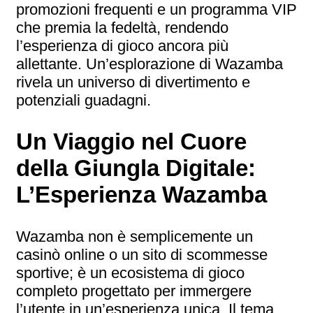
promozioni frequenti e un programma VIP
che premia la fedeltà, rendendo
l’esperienza di gioco ancora più
allettante. Un’esplorazione di Wazamba
rivela un universo di divertimento e
potenziali guadagni.
Un Viaggio nel Cuore
della Giungla Digitale:
L’Esperienza Wazamba
Wazamba non è semplicemente un
casinò online o un sito di scommesse
sportive; è un ecosistema di gioco
completo progettato per immergere
l’utente in un’esperienza unica. Il tema