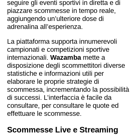
seguire gli eventi sportivi in diretta e di
piazzare scommesse in tempo reale,
aggiungendo un’ulteriore dose di
adrenalina all’esperienza.
La piattaforma supporta innumerevoli
campionati e competizioni sportive
internazionali.
Wazamba
mette a
disposizione degli scommettitori diverse
statistiche e informazioni utili per
elaborare le proprie strategie di
scommessa, incrementando la possibilità
di successi. L’interfaccia è facile da
consultare, per consultare le quote ed
effettuare le scommesse.
Scommesse Live e Streaming