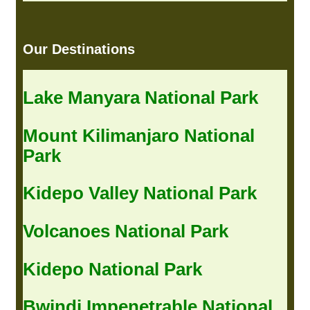
Our Destinations
Lake Manyara National Park
Mount Kilimanjaro National
Park
Kidepo Valley National Park
Volcanoes National Park
Kidepo National Park
Bwindi Impenetrable National