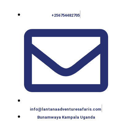
+256754482705
info@lantanaadventuresafaris.com
Bunamwaya Kampala Uganda