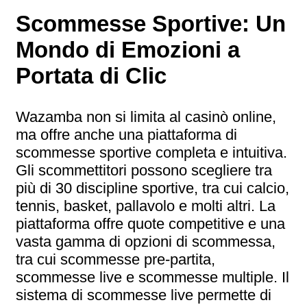
Scommesse Sportive: Un
Mondo di Emozioni a
Portata di Clic
Wazamba non si limita al casinò online,
ma offre anche una piattaforma di
scommesse sportive completa e intuitiva.
Gli scommettitori possono scegliere tra
più di 30 discipline sportive, tra cui calcio,
tennis, basket, pallavolo e molti altri. La
piattaforma offre quote competitive e una
vasta gamma di opzioni di scommessa,
tra cui scommesse pre-partita,
scommesse live e scommesse multiple. Il
sistema di scommesse live permette di