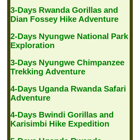
3-Days Rwanda Gorillas and
Dian Fossey Hike Adventure
2-Days Nyungwe National Park
Exploration
3-Days Nyungwe Chimpanzee
Trekking Adventure
4-Days Uganda Rwanda Safari
Adventure
4-Days Bwindi Gorillas and
Karisimbi Hike Expedition