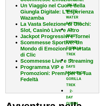
Un Viaggio nel Cuore della
JINJA
Giungla Digitale: L’Esperienza
WHITE
Wazamba
WATER
La Vasta Selezione di Giochi:
RAFTING
Slot, Casinò Live e Altro
3-
Jackpot Progressivi e Tornei
DAYS
Scommesse Sportive: Un
BWINDI
Mondo di Emozioni a Portata
GORILLA
di Clic
TREK
Scommesse Live e Streaming
3-
Programma VIP e
DAYS
Promozioni: Premi per la Tua
MGAHINGA
Fedeltà
GORILLA
TREK
2-
DAY
QUEEN