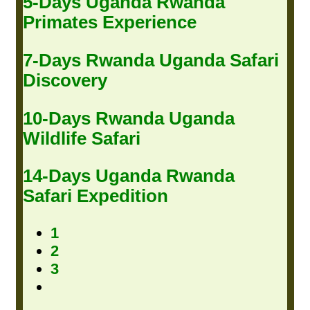
5-Days Uganda Rwanda
Primates Experience
7-Days Rwanda Uganda Safari
Discovery
10-Days Rwanda Uganda
Wildlife Safari
14-Days Uganda Rwanda
Safari Expedition
1
2
3