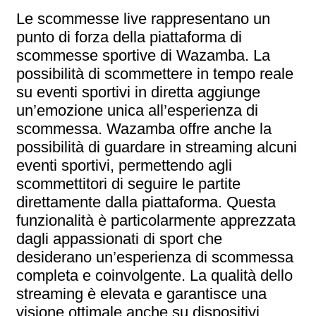
Le scommesse live rappresentano un
punto di forza della piattaforma di
scommesse sportive di Wazamba. La
possibilità di scommettere in tempo reale
su eventi sportivi in diretta aggiunge
un’emozione unica all’esperienza di
scommessa. Wazamba offre anche la
possibilità di guardare in streaming alcuni
eventi sportivi, permettendo agli
scommettitori di seguire le partite
direttamente dalla piattaforma. Questa
funzionalità è particolarmente apprezzata
dagli appassionati di sport che
desiderano un’esperienza di scommessa
completa e coinvolgente. La qualità dello
streaming è elevata e garantisce una
visione ottimale anche su dispositivi