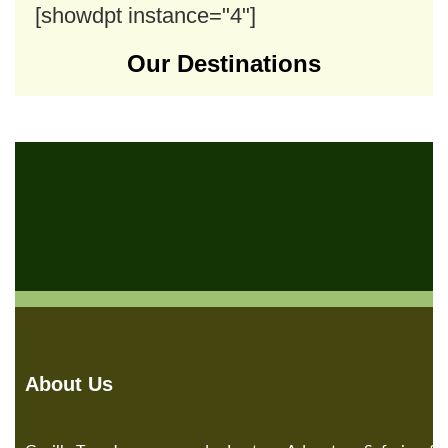
[showdpt instance="4"]
Our Destinations
About Us