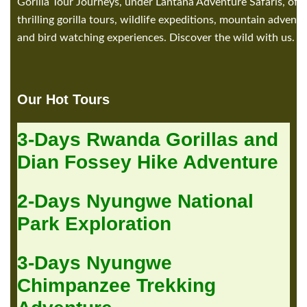
Gorilla Tour Journeys, under Lantana Adventure Safaris, offe
thrilling gorilla tours, wildlife expeditions, mountain adventu
and bird watching experiences. Discover the wild with us.
Our Hot Tours
3-Days Rwanda Gorillas and
Dian Fossey Hike Adventure
2-Days Nyungwe National
Park Exploration
3-Days Nyungwe
Chimpanzee Trekking